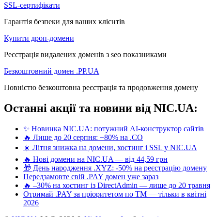
SSL-сертифікати
Гарантія безпеки для ваших клієнтів
Купити дроп-домени
Реєстрація видалених доменів з seo показниками
Безкоштовний домен .PP.UA
Повністю безкоштовна реєстрація та продовження домену
Останні акції та новини від NIC.UA:
✨ Новинка NIC.UA: потужний AI-конструктор сайтів
🔥 Лише до 20 серпня: −80% на .CO
☀️ Літня знижка на домени, хостинг і SSL у NIC.UA
🔥 Нові домени на NIC.UA — від 44,59 грн
🎁 День народження .XYZ: -50% на реєстрацію домену
Передзамовте свій .PAY домен уже зараз
🔥 –30% на хостинг із DirectAdmin — лише до 20 травня
Отримай .PAY за пріоритетом по ТМ — тільки в квітні
2026